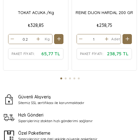
TOKAT ACUKA /Kg
REINE DIJON HARDAL 200 GR
₺328,85
₺238,75
Kg
Adet
65,77 TL
238,75 TL
PAKET FIYATI:
PAKET FIYATI:
Güvenli Alışveriş
Sitemiz SSL sertifikası ile
korunmaktadır
Hızlı Gönderi
Siparişleriniz stoktan
hızlı gönderimi sağlanır
Özel Paketleme
Siparişleriniz size özel şekilde
güvenle paketlenir