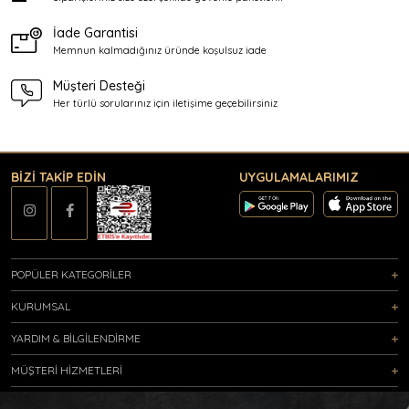
İade Garantisi
Memnun kalmadığınız üründe
koşulsuz iade
Müşteri Desteği
Her türlü sorularınız için
iletişime geçebilirsiniz
BİZİ TAKİP EDİN
UYGULAMALARIMIZ
POPÜLER KATEGORİLER
KURUMSAL
YARDIM & BİLGİLENDİRME
MÜŞTERİ HİZMETLERİ