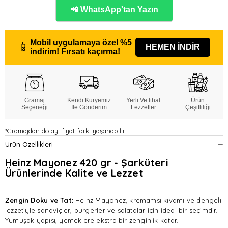
📲 WhatsApp'tan Yazın
Mobil uygulamaya özel
%5
📱
HEMEN İNDİR
indirim!
Fırsatı kaçırma!
Gramaj
Kendi Kuryemiz
Yerli Ve İthal
Ürün
Seçeneği
İle Gönderim
Lezzetler
Çeşitliliği
*Gramajdan dolayı fiyat farkı yaşanabilir.
Ürün Özellikleri
Heinz Mayonez 420 gr - Şarküteri
Ürünlerinde Kalite ve Lezzet
Zengin Doku ve Tat:
Heinz Mayonez, kremamsı kıvamı ve dengeli
lezzetiyle sandviçler, burgerler ve salatalar için ideal bir seçimdir.
Yumuşak yapısı, yemeklere ekstra bir zenginlik katar.