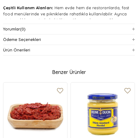
Çeşitli Kullanım Alanları:
Hem evde hem de restoranlarda, fast
food menülerinde ve pikniklerde rahatlıkla kullanılabilir. Ayrıca
atıştırmalıklar ve cipslerle birlikte mükemmel uyum sağlar.
Yorumlar
(0)
Pratik Ambalaj:
420 gramlık paket boyutu, taze kalmasını
sağlayacak şekilde tasarlanmıştır. Günlük kullanım için ideal miktar
Ödeme Seçenekleri
sunar ve pratik ambalajı sayesinde taşınabilir.
Ürün Önerileri
Kaliteli İçerik:
Sağlam ve güvenilir bir üretim süreciyle hazırlanan
Heinz Mayonez, uzun ömürlü raf ömrü sunar ve her damak
zevkine hitap eder.
Benzer Ürünler