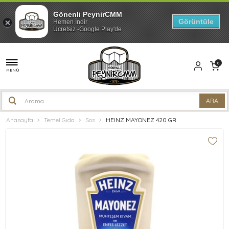
Gönenli PeynirCMM
Görüntüle
Hemen İndir
Ücretsiz -Google Play'de
0
MENÜ
Anasayfa
Temel Gıda
Sos
HEINZ MAYONEZ 420 GR