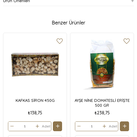
Ürün Önerileri
Benzer Ürünler
KAFKAS SİRON 450G
AYŞE NİNE DOMATESLİ ERİŞTE
500 GR
₺138,75
₺238,75
Adet
Adet