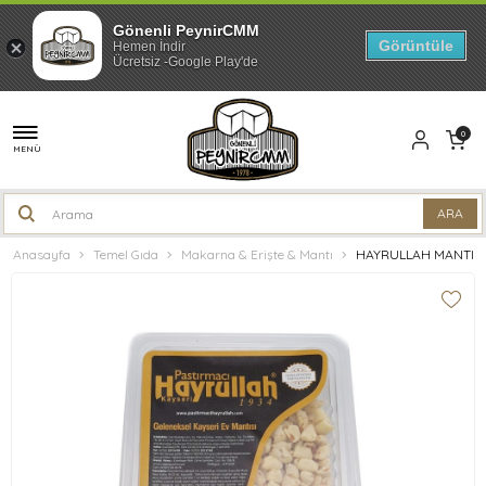
Gönenli PeynirCMM
Görüntüle
Hemen İndir
Ücretsiz -Google Play'de
0
MENÜ
Anasayfa
Temel Gıda
Makarna & Erişte & Mantı
HAYRULLAH MANTI 