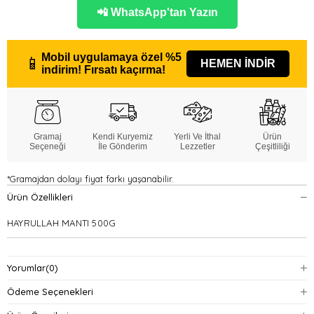
📲 WhatsApp'tan Yazın
Mobil uygulamaya özel
%5
📱
HEMEN İNDİR
indirim!
Fırsatı kaçırma!
Gramaj
Kendi Kuryemiz
Yerli Ve İthal
Ürün
Seçeneği
İle Gönderim
Lezzetler
Çeşitliliği
*Gramajdan dolayı fiyat farkı yaşanabilir.
Ürün Özellikleri
HAYRULLAH MANTI 500G
Yorumlar
(0)
Ödeme Seçenekleri