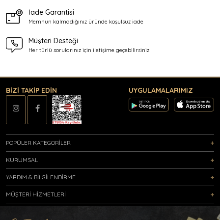
İade Garantisi
Memnun kalmadığınız üründe
koşulsuz iade
Müşteri Desteği
Her türlü sorularınız için
iletişime geçebilirsiniz
BİZİ TAKİP EDİN
UYGULAMALARIMIZ
POPÜLER KATEGORİLER
KURUMSAL
YARDIM & BİLGİLENDİRME
MÜŞTERİ HİZMETLERİ