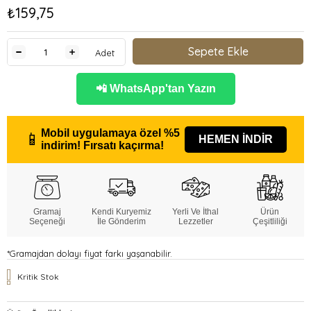
₺159,75
Adet
📲 WhatsApp'tan Yazın
Mobil uygulamaya özel
%5
📱
HEMEN İNDİR
indirim!
Fırsatı kaçırma!
Gramaj
Kendi Kuryemiz
Yerli Ve İthal
Ürün
Seçeneği
İle Gönderim
Lezzetler
Çeşitliliği
*Gramajdan dolayı fiyat farkı yaşanabilir.
Kritik Stok