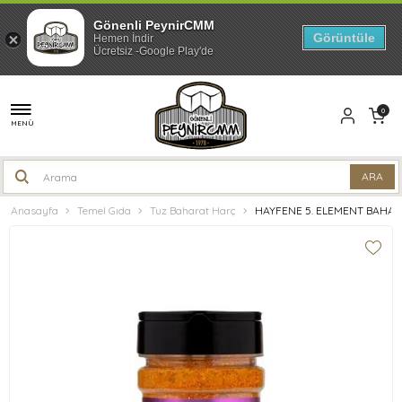
Gönenli PeynirCMM
Görüntüle
Hemen İndir
Ücretsiz -Google Play'de
0
MENÜ
Anasayfa
Temel Gıda
Tuz Baharat Harç
HAYFENE 5. ELEMENT BAHARA