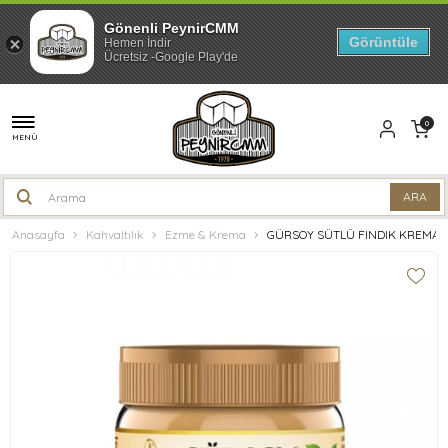
Gönenli PeynirCMM
Görüntüle
Hemen İndir
Ücretsiz -Google Play'de
0
MENÜ
Anasayfa
Kahvaltılık
Ezme & Krema
GÜRSOY SÜTLÜ FINDIK KREMASI