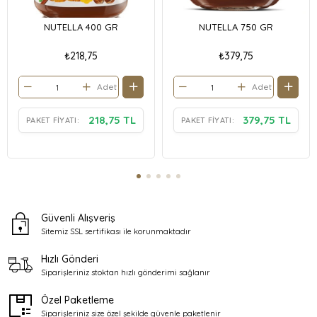
NUTELLA 400 GR
NUTELLA 750 GR
₺218,75
₺379,75
Adet
Adet
218,75 TL
379,75 TL
PAKET FIYATI:
PAKET FIYATI:
Güvenli Alışveriş
Sitemiz SSL sertifikası ile
korunmaktadır
Hızlı Gönderi
Siparişleriniz stoktan
hızlı gönderimi sağlanır
Özel Paketleme
Siparişleriniz size özel şekilde
güvenle paketlenir