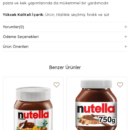
pasta ve kek yapımlarında da mükemmel bir yardımcıdır.
Yüksek Kaliteli İçerik:
Ürün, titizlikle seçilmiş fındık ve süt
içerikleriyle hazırlanmıştır. İdeal kıvamı sayesinde kullanımı
kolaydır ve lezzetinden ödün vermez.
Yorumlar
(0)
Ödeme Seçenekleri
Çeşitli Kullanım Alanları:
Sütlü fındık kreması, çocuklar ve
yetişkinler için pratik bir atıştırmalık alternatifi sunar. Ayrıca fındıklı
Ürün Önerileri
tatlar sevenler için vazgeçilmez bir üründür.
Pratik Ambalaj:
400 gramlık ambalajı, evde kullanım için yeterli
miktarda ürünü ekonomik bir şekilde sunar.
Benzer Ürünler