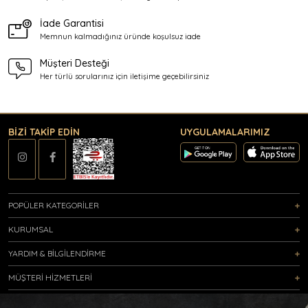
İade Garantisi
Memnun kalmadığınız üründe
koşulsuz iade
Müşteri Desteği
Her türlü sorularınız için
iletişime geçebilirsiniz
BİZİ TAKİP EDİN
UYGULAMALARIMIZ
POPÜLER KATEGORİLER
KURUMSAL
YARDIM & BİLGİLENDİRME
MÜŞTERİ HİZMETLERİ