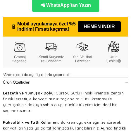
📲 WhatsApp'tan Yazın
Mobil uygulamaya özel
%5
📱
HEMEN İNDİR
indirim!
Fırsatı kaçırma!
Gramaj
Kendi Kuryemiz
Yerli Ve İthal
Ürün
Seçeneği
İle Gönderim
Lezzetler
Çeşitliliği
*Gramajdan dolayı fiyat farkı yaşanabilir.
Ürün Özellikleri
Lezzetli ve Yumuşak Doku:
Gürsoy Sütlü Fındık Kreması, zengin
fındık lezzetiyle kahvaltılarınızı taçlandırır. Sütlü kreması ile
yumuşak bir dokuya sahip olup, günlük tüketim için ideal bir
seçenek sunar.
Kahvaltılık ve Tatlı Kullanımı:
Bu kremayı, ekmeğinize sürerek
kahvaltılarınızda ya da tatlılarınızda kullanabilirsiniz. Ayrıca fındıklı