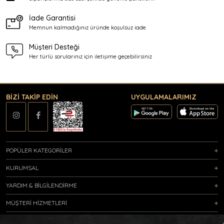
İade Garantisi
Memnun kalmadığınız üründe
koşulsuz iade
Müşteri Desteği
Her türlü sorularınız için
iletişime geçebilirsiniz
BİZİ TAKİP EDİN
UYGULAMALARIMIZ
POPÜLER KATEGORİLER
KURUMSAL
YARDIM & BİLGİLENDİRME
MÜŞTERİ HİZMETLERİ