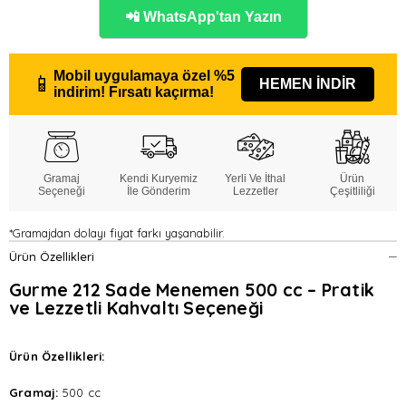
📲 WhatsApp'tan Yazın
Mobil uygulamaya özel
%5
📱
HEMEN İNDİR
indirim!
Fırsatı kaçırma!
Gramaj
Kendi Kuryemiz
Yerli Ve İthal
Ürün
Seçeneği
İle Gönderim
Lezzetler
Çeşitliliği
*Gramajdan dolayı fiyat farkı yaşanabilir.
Ürün Özellikleri
Gurme 212 Sade Menemen 500 cc – Pratik
ve Lezzetli Kahvaltı Seçeneği
Ürün Özellikleri:
Gramaj:
500 cc