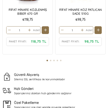
RİFAT MİNARE KÖZLENMİŞ
RİFAT MİNARE KÖZ PATLICAN
BİBER 670 GR
SADE 510G
₺118,75
₺98,75
Adet
Adet
118,75 TL
98,75 TL
PAKET FIYATI:
PAKET FIYATI:
Güvenli Alışveriş
Sitemiz SSL sertifikası ile
korunmaktadır
Hızlı Gönderi
Siparişleriniz stoktan
hızlı gönderimi sağlanır
Özel Paketleme
Siparişleriniz size özel şekilde
güvenle paketlenir