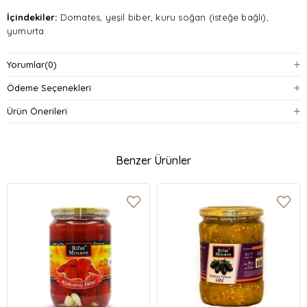
İçindekiler:
Domates, yeşil biber, kuru soğan (isteğe bağlı),
yumurta
Kullanım Önerisi:
1 adet yumurtayı tereyağında pişirip üzerine 200
Yorumlar
(0)
gram menemen karışımını ekleyerek hızlıca kahvaltınızı
hazırlayabilirsiniz.
Ödeme Seçenekleri
Ürün Önerileri
Saklama Koşulları:
Serin ve kuru bir yerde muhafaza ediniz.
Benzer Ürünler