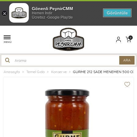
Gönenli PeynirCMM
Görüntüle
Hemen İndir
Ücretsiz -Google Play'de
0
MENÜ
Anasayfa
Temel Gıda
Konserve
GURME 212 SADE MENEMEN 500 CC