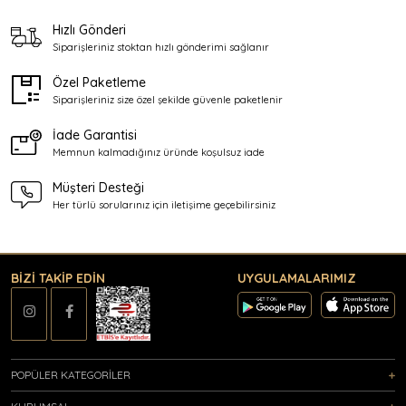
Hızlı Gönderi
Siparişleriniz stoktan
hızlı gönderimi sağlanır
Özel Paketleme
Siparişleriniz size özel şekilde
güvenle paketlenir
İade Garantisi
Memnun kalmadığınız üründe
koşulsuz iade
Müşteri Desteği
Her türlü sorularınız için
iletişime geçebilirsiniz
BİZİ TAKİP EDİN
UYGULAMALARIMIZ
POPÜLER KATEGORİLER