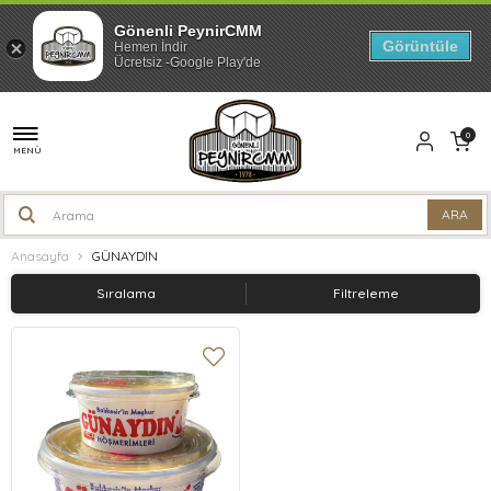
Gönenli PeynirCMM
Görüntüle
Hemen İndir
Ücretsiz -Google Play'de
0
MENÜ
Anasayfa
GÜNAYDIN
Sıralama
Filtreleme