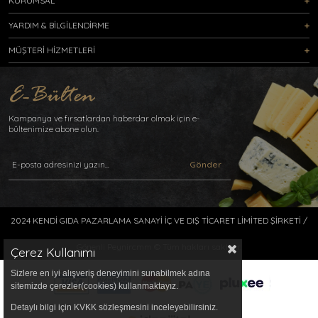
KURUMSAL
YARDIM & BİLGİLENDİRME
MÜŞTERİ HİZMETLERİ
Kampanya ve fırsatlardan haberdar olmak için e-
bültenimize abone olun.
Gönder
2024 KENDİ GIDA PAZARLAMA SANAYİ İÇ VE DIŞ TİCARET LİMİTED ŞİRKETİ /
Gönenli Peynircmm © Tüm hakları saklıdır.
Çerez Kullanımı
Sizlere en iyi alışveriş deneyimini sunabilmek adına
sitemizde çerezler(cookies) kullanmaktayız.
Detaylı bilgi için KVKK sözleşmesini inceleyebilirsiniz.