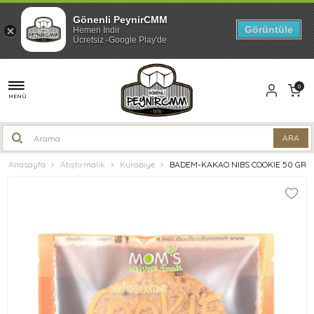
Gönenli PeynirCMM
Görüntüle
Hemen İndir
Ücretsiz -Google Play'de
0
MENÜ
Anasayfa
Atıştırmalık
Kurabiye
BADEM-KAKAO NIBS COOKIE 50 GR