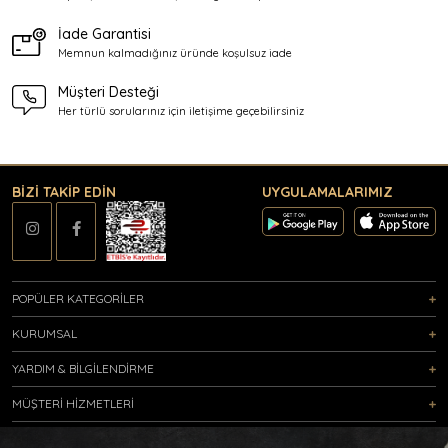
İade Garantisi
Memnun kalmadığınız üründe
koşulsuz iade
Müşteri Desteği
Her türlü sorularınız için
iletişime geçebilirsiniz
BİZİ TAKİP EDİN
UYGULAMALARIMIZ
POPÜLER KATEGORİLER
KURUMSAL
YARDIM & BİLGİLENDİRME
MÜŞTERİ HİZMETLERİ