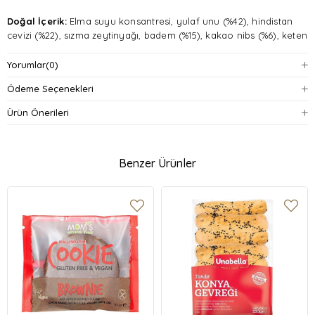
Doğal İçerik:
Elma suyu konsantresi, yulaf unu (%42), hindistan
cevizi (%22), sızma zeytinyağı, badem (%15), kakao nibs (%6), keten
tohumu, vanilya yağı ve tuz içerir.
Yorumlar
(0)
Rafine Şekersiz:
Tatlandırıcı ve rafine şeker içermez.
Ödeme Seçenekleri
Fırınlanmış:
Koruyucu madde içermemesi için sızma zeytinyağı ile
Ürün Önerileri
fırınlanarak pişirilmiştir.
Ambalaj:
50 gramlık paketlerde sunulur.
Benzer Ürünler