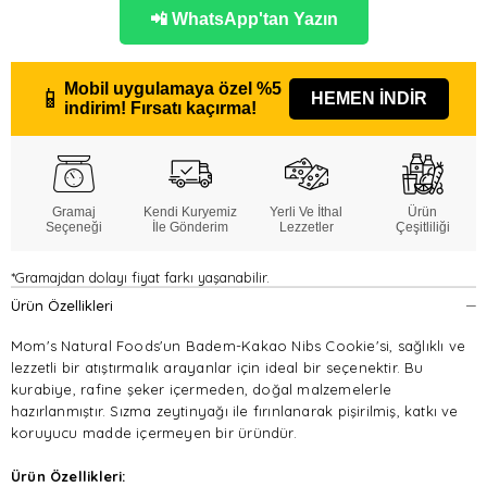
📲 WhatsApp'tan Yazın
Mobil uygulamaya özel
%5
📱
HEMEN İNDİR
indirim!
Fırsatı kaçırma!
Gramaj
Kendi Kuryemiz
Yerli Ve İthal
Ürün
Seçeneği
İle Gönderim
Lezzetler
Çeşitliliği
*Gramajdan dolayı fiyat farkı yaşanabilir.
Ürün Özellikleri
Mom's Natural Foods'un Badem-Kakao Nibs Cookie'si, sağlıklı ve
lezzetli bir atıştırmalık arayanlar için ideal bir seçenektir. Bu
kurabiye, rafine şeker içermeden, doğal malzemelerle
hazırlanmıştır. Sızma zeytinyağı ile fırınlanarak pişirilmiş, katkı ve
koruyucu madde içermeyen bir üründür.
Ürün Özellikleri: