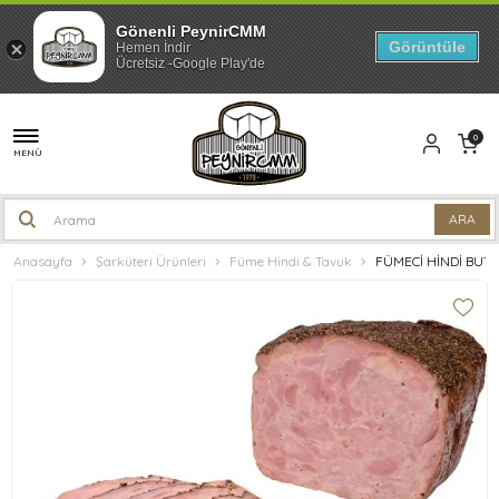
Gönenli PeynirCMM
Görüntüle
Hemen İndir
Ücretsiz -Google Play'de
0
MENÜ
Anasayfa
Şarküteri Ürünleri
Füme Hindi & Tavuk
FÜMECİ HİNDİ BUT 