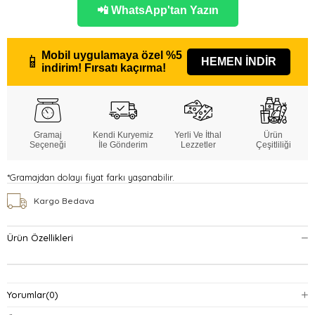
📲 WhatsApp'tan Yazın
Mobil uygulamaya özel
%5
📱
HEMEN İNDİR
indirim!
Fırsatı kaçırma!
Gramaj
Kendi Kuryemiz
Yerli Ve İthal
Ürün
Seçeneği
İle Gönderim
Lezzetler
Çeşitliliği
*Gramajdan dolayı fiyat farkı yaşanabilir.
Kargo Bedava
Ürün Özellikleri
Yorumlar
(0)