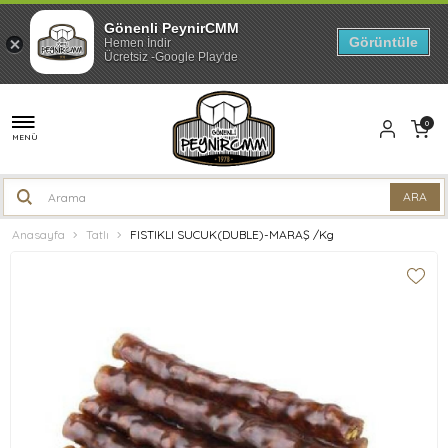
Gönenli PeynirCMM
Görüntüle
Hemen İndir
Ücretsiz -Google Play'de
0
MENÜ
Anasayfa
Tatlı
FISTIKLI SUCUK(DUBLE)-MARAŞ /Kg