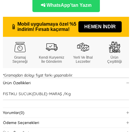
📲 WhatsApp'tan Yazın
Mobil uygulamaya özel
%5
📱
HEMEN İNDİR
indirim!
Fırsatı kaçırma!
Gramaj
Kendi Kuryemiz
Yerli Ve İthal
Ürün
Seçeneği
İle Gönderim
Lezzetler
Çeşitliliği
*Gramajdan dolayı fiyat farkı yaşanabilir.
Ürün Özellikleri
FISTIKLI SUCUK(DUBLE)-MARAŞ /Kg
Yorumlar
(0)
Ödeme Seçenekleri