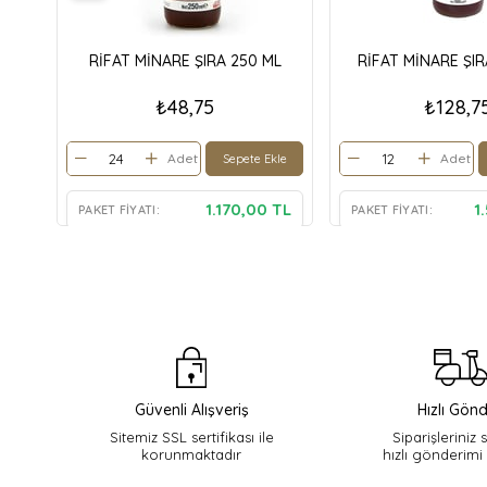
RİFAT MİNARE ŞIRA 250 ML
RİFAT MİNARE ŞIR
₺48,75
₺128,7
Adet
Adet
Sepete Ekle
1.170,00 TL
1
PAKET FIYATI:
PAKET FIYATI:
Güvenli Alışveriş
Hızlı Gönd
Sitemiz SSL sertifikası ile
Siparişleriniz 
korunmaktadır
hızlı gönderimi