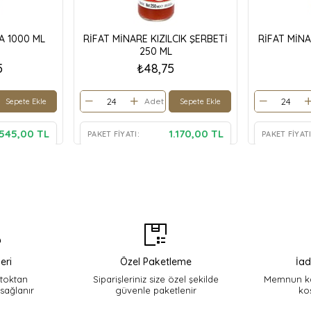
A 1000 ML
RİFAT MİNARE KIZILCIK ŞERBETİ
RİFAT MİN
250 ML
5
₺48,75
Adet
Sepete Ekle
Sepete Ekle
.545,00 TL
1.170,00 TL
PAKET FIYATI:
PAKET FIYATI
eri
Özel Paketleme
İad
stoktan
Siparişleriniz size özel şekilde
Memnun ka
 sağlanır
güvenle paketlenir
ko