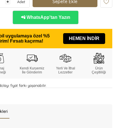
Adet
📲 WhatsApp'tan Yazın
il uygulamaya özel
%5
HEMEN İNDİR
irim!
Fırsatı kaçırma!
maj
Kendi Kuryemiz
Yerli Ve İthal
Ürün
neği
İle Gönderim
Lezzetler
Çeşitliliği
layı fiyat farkı yaşanabilir.
kleri