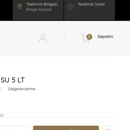
Teslimat Saati
Bölge Seçiniz
Sepetim
0
 SU 5 LT
Değerlendirme
LI