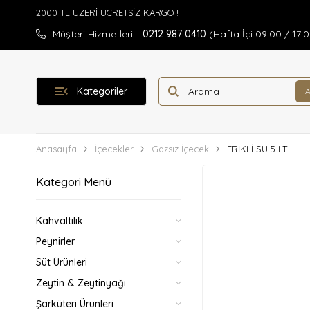
Müşteri Hizmetleri
0212 987 0410
(Hafta İçi 09:00 / 17:
Kategoriler
Anasayfa
İçecekler
Gazsız İçecek
ERİKLİ SU 5 LT
Kategori Menü
Kahvaltılık
Peynirler
Süt Ürünleri
Zeytin & Zeytinyağı
Şarküteri Ürünleri