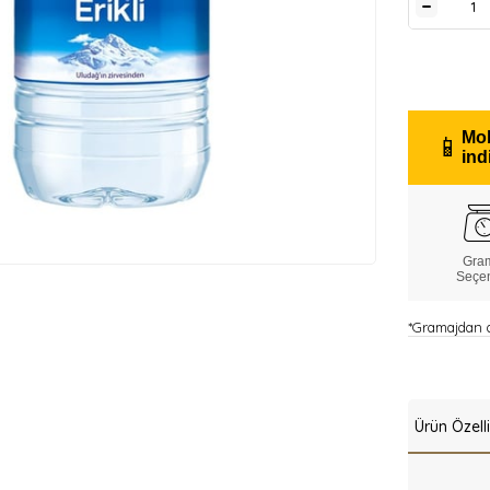
Mob
📱
ind
Gra
Seçe
*Gramajdan do
Ürün Özelli