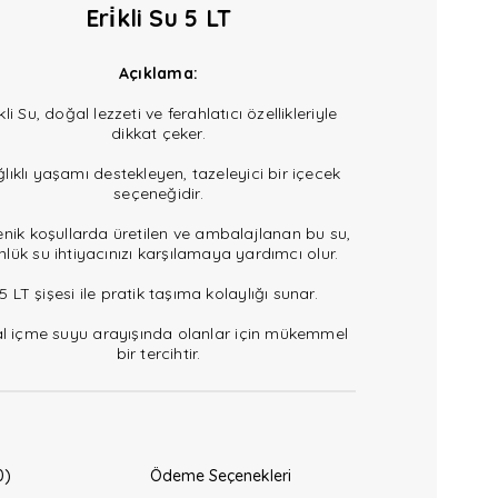
Eri̇kli Su 5 LT
Açıklama:
̇kli Su, doğal lezzeti ve ferahlatıcı özellikleriyle
dikkat çeker.
lıklı yaşamı destekleyen, tazeleyici bir içecek
seçeneğidir.
enik koşullarda üretilen ve ambalajlanan bu su,
nlük su ihtiyacınızı karşılamaya yardımcı olur.
5 LT şişesi ile pratik taşıma kolaylığı sunar.
al içme suyu arayışında olanlar için mükemmel
bir tercihtir.
0)
Ödeme Seçenekleri