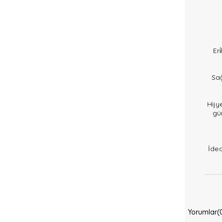
Eri
Sağ
Hijy
gü
İde
Yorumlar
(