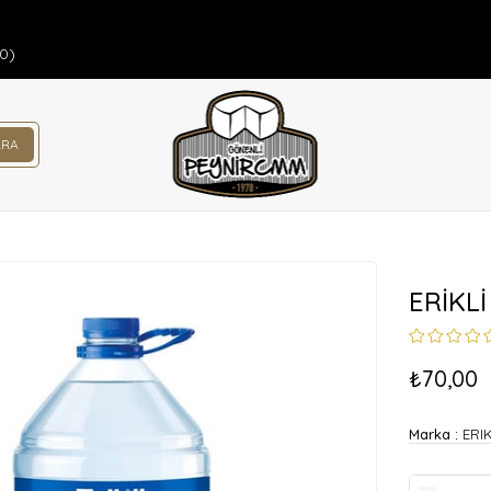
00)
ERİKLİ
₺70,00
Marka
:
ERIK