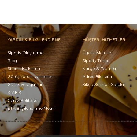
YARDIM & BİLGİLENDİRME
MÜŞTERİ HİZMETLERİ
Sipariş Oluşturma
Üyelik İşlemleri
Blog
Sipariş Takibi
Sitenin Kullanımı
Kargo & Teslimat
Görüş Yorum ve İletiler
Adres Bilgilerim
Gizlilik ve Uyarılar
Sıkça Sorulan Sorular
K.V.K.K
Çerez Politikası
ETK Bilgilendirme Metni