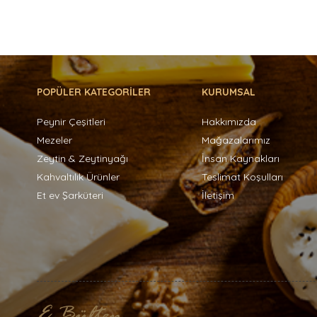
POPÜLER KATEGORİLER
KURUMSAL
Peynir Çeşitleri
Hakkımızda
Mezeler
Mağazalarımız
Zeytin & Zeytinyağı
İnsan Kaynakları
Kahvaltılık Ürünler
Teslimat Koşulları
Et ev Şarküteri
İletişim