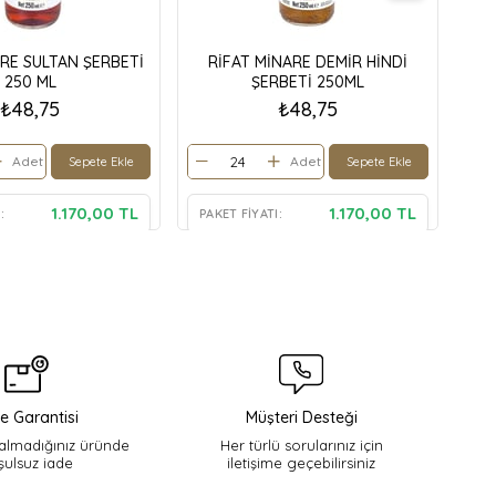
ARE SULTAN ŞERBETİ
RİFAT MİNARE DEMİR HİNDİ
R
250 ML
ŞERBETİ 250ML
₺48,75
₺48,75
Adet
Adet
Sepete Ekle
Sepete Ekle
1.170,00 TL
1.170,00 TL
:
PAKET FIYATI:
PA
e Garantisi
Müşteri Desteği
lmadığınız üründe
Her türlü sorularınız için
şulsuz iade
iletişime geçebilirsiniz