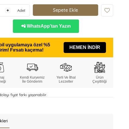
Adet
📲 WhatsApp'tan Yazın
il uygulamaya özel
%5
HEMEN İNDİR
irim!
Fırsatı kaçırma!
maj
Kendi Kuryemiz
Yerli Ve İthal
Ürün
neği
İle Gönderim
Lezzetler
Çeşitliliği
layı fiyat farkı yaşanabilir.
kleri