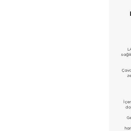
L
sağlı
Çavd
ze
İçe
do
Ge
har