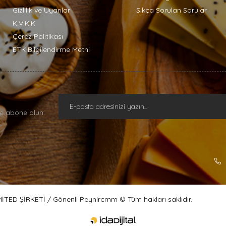
Gizlilik ve Uyarılar
Sıkça Sorulan Sorular
K.V.K.K
Çerez Politikası
ETK Bilgilendirme Metni
e abone olun.
ED ŞİRKETİ / Gönenli Peynircmm © Tüm hakları saklıdır.