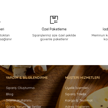
eri
Özel Paketleme
İad
stoktan
Siparişleriniz size özel şekilde
Memnun ka
 sağlanır
güvenle paketlenir
ko
YARDIM & BİLGİLENDİRME
MÜŞTERİ HİZMETLERİ
Sipariş Oluşturma
Üyelik İşlemleri
Blog
Sipariş Takibi
Sitenin Kullanımı
Kargo & Teslimat
Görüş Yorum ve İletiler
Adres Bilgilerim