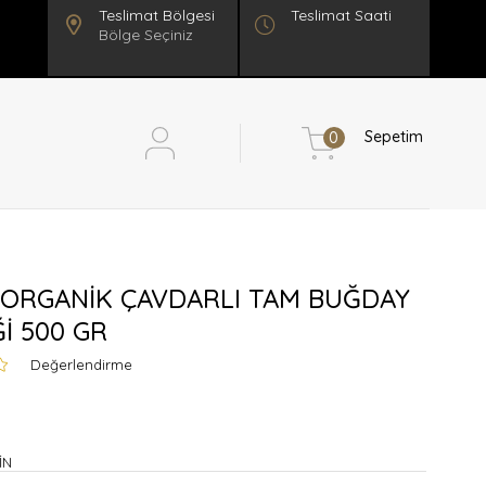
Teslimat Saati
Bölge Seçiniz
Sepetim
0
 ORGANİK ÇAVDARLI TAM BUĞDAY
İ 500 GR
Değerlendirme
İN