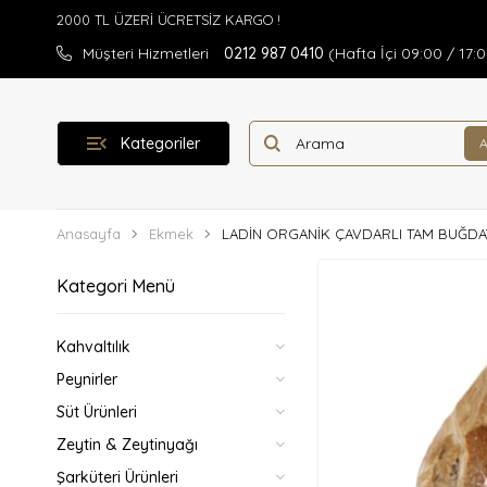
Müşteri Hizmetleri
0212 987 0410
(Hafta İçi 09:00 / 17:
Kategoriler
Anasayfa
Ekmek
LADİN ORGANİK ÇAVDARLI TAM BUĞDA
Kategori Menü
Kahvaltılık
Peynirler
Süt Ürünleri
Zeytin & Zeytinyağı
Şarküteri Ürünleri