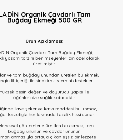
LADİN Organik Çavdarlı Tam
Buğday Ekmeği 500 GR
Ürün Açıklaması:
ADİN Organik Çavdarlı Tam Buğday Ekmeği,
klı yaşam tarzını benimseyenler için özel olarak
üretilmiştir.
ar ve tam buğday unundan üretilen bu ekmek,
ngin lif içeriği ile sindirim sistemini destekler.
Yüksek besin değeri ve doyurucu yapısı ile
öğünlerinize sağlık katacaktır.
riğinde ilave şeker ve katkı maddesi bulunmaz,
ğal lezzetiyle her lokmada tazelik hissi sunar.
leneksel yöntemlerle üretilen bu ekmek, tam
buğday ununun ve çavdar ununun
manlanmasıyla ortaya çıkan eşsiz bir lezzete