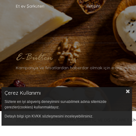
Et ev Şarküteri
İletişim
Kampanya ve fırsatlardan haberdar olmak için e-bültenimiz
Çerez Kullanımı
Sizlere en iyi alışveriş deneyimini sunabilmek adına sitemizde
çerezler(cookies) kullanmaktayız.
Detaylı bilgi için KVKK sözleşmesini inceleyebilirsiniz.
2024 KENDİ GIDA PAZARLAMA SANAYİ İÇ VE DIŞ TİCARET LİMİT