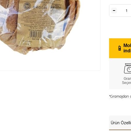
Mob
📱
ind
Gra
Seçe
*Gramajdan do
Ürün Özelli