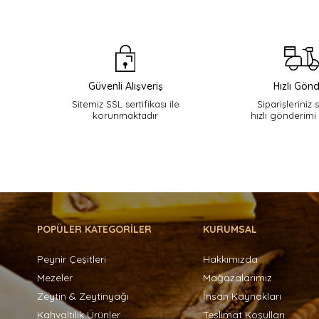
Güvenli Alışveriş
Hızlı Gönd
Sitemiz SSL sertifikası ile
Siparişleriniz 
korunmaktadır
hızlı gönderimi
POPÜLER KATEGORİLER
KURUMSAL
Peynir Çeşitleri
Hakkımızda
Mezeler
Mağazalarımız
Zeytin & Zeytinyağı
İnsan Kaynakları
Kahvaltılık Ürünler
Teslimat Koşulları