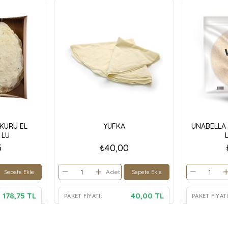
KURU EL
YUFKA
UNABELLA 
 LU
5
₺40,00
Adet
Sepete Ekle
Sepete Ekle
178,75 TL
40,00 TL
PAKET FIYATI:
PAKET FIYATI