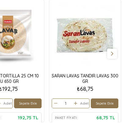
TORTİLLA 25 CM 10
SARAN LAVAŞ TANDIR LAVAŞ 300
240
LU 650 GR
GR
₺192,75
₺68,75
Adet
Adet
Sepete Ekle
Sepete Ekle
192,75 TL
68,75 TL
:
PAKET FIYATI:
PA