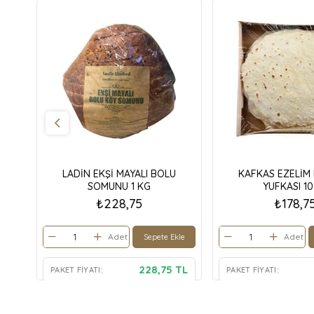
LADİN EKŞİ MAYALI BOLU
KAFKAS EZELİM 
SOMUNU 1 KG
YUFKASI 10
₺228,75
₺178,7
Adet
Adet
Sepete Ekle
228,75 TL
PAKET FIYATI:
PAKET FIYATI: