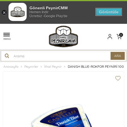
Gönenli PeynirCMM
Görüntüle
Hemen İndir
Ücretsiz -Google Play'de
0
MENÜ
Anasayfa
Peynirler
İthal Peynir
DANISH BLUE-ROKFOR PEYNİRİ 100 