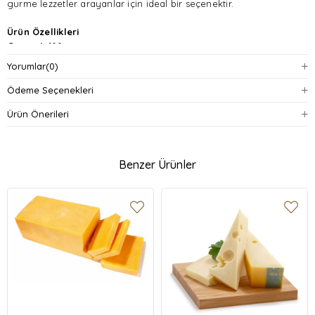
gurme lezzetler arayanlar için ideal bir seçenektir.
Ürün Özellikleri
Gramaj:
100 gram
Yorumlar
(0)
İçerik:
İnek sütü, laktik asit kültürü, tuz, peynir mayası, Penicillium
roqueforti kültürü
Ödeme Seçenekleri
Ürün Önerileri
Menşei:
Danimarka
Ambalaj:
Vakumlu ambalaj
Benzer Ürünler
Lezzet Profili:
Keskin, tuzlu, kremamsı
Kullanım Alanları:
Kahvaltılar, sandviçler, salatalar, soslar, et
yemekleri