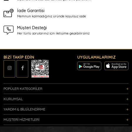
İade Garantisi
Memnun kalmadığınız üründe
koşulsuz iade
Müşteri Desteği
Her türlü sorularınız için
iletişime geçebilirsiniz
BİZİ TAKİP EDİN
UYGULAMALARIMIZ
POPÜLER KATEGORİLER
KURUMSAL
YARDIM & BİLGİLENDİRME
MÜŞTERİ HİZMETLERİ