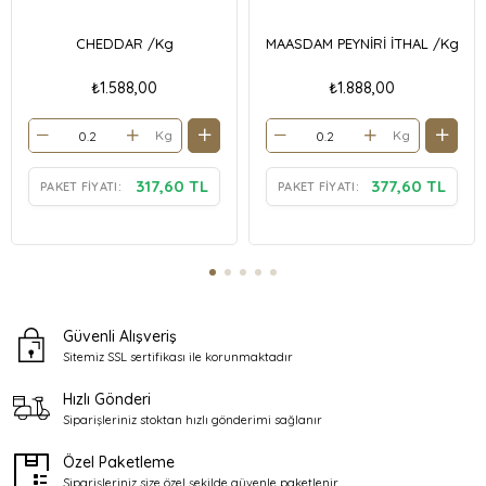
CHEDDAR /Kg
MAASDAM PEYNİRİ İTHAL /Kg
₺1.588,00
₺1.888,00
Kg
Kg
317,60 TL
377,60 TL
PAKET FIYATI:
PAKET FIYATI:
Güvenli Alışveriş
Sitemiz SSL sertifikası ile
korunmaktadır
Hızlı Gönderi
Siparişleriniz stoktan
hızlı gönderimi sağlanır
Özel Paketleme
Siparişleriniz size özel şekilde
güvenle paketlenir