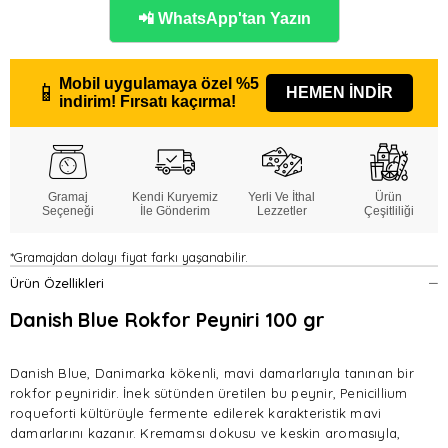
📲 WhatsApp'tan Yazın
Mobil uygulamaya özel
%5
📱
HEMEN İNDİR
indirim!
Fırsatı kaçırma!
Gramaj
Kendi Kuryemiz
Yerli Ve İthal
Ürün
Seçeneği
İle Gönderim
Lezzetler
Çeşitliliği
*Gramajdan dolayı fiyat farkı yaşanabilir.
Ürün Özellikleri
Danish Blue Rokfor Peyniri 100 gr
Danish Blue, Danimarka kökenli, mavi damarlarıyla tanınan bir
rokfor peyniridir. İnek sütünden üretilen bu peynir, Penicillium
roqueforti kültürüyle fermente edilerek karakteristik mavi
damarlarını kazanır. Kremamsı dokusu ve keskin aromasıyla,