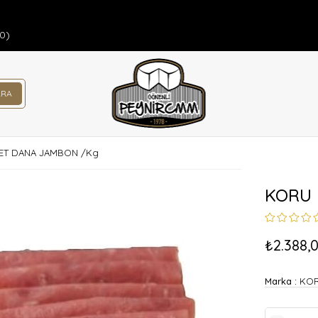
00)
ET DANA JAMBON /Kg
KORU 
₺2.388,
Marka
:
KOR