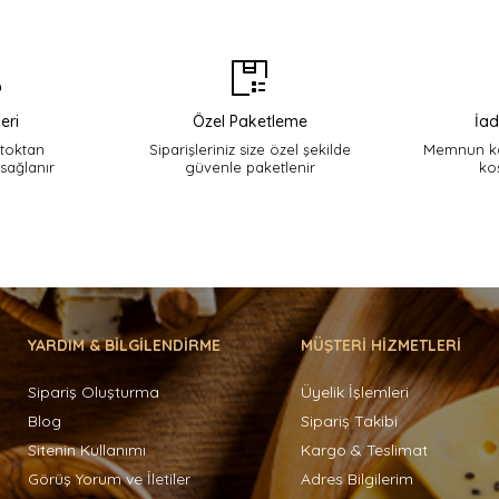
eri
Özel Paketleme
İad
stoktan
Siparişleriniz size özel şekilde
Memnun ka
 sağlanır
güvenle paketlenir
ko
YARDIM & BİLGİLENDİRME
MÜŞTERİ HİZMETLERİ
Sipariş Oluşturma
Üyelik İşlemleri
Blog
Sipariş Takibi
Sitenin Kullanımı
Kargo & Teslimat
Görüş Yorum ve İletiler
Adres Bilgilerim