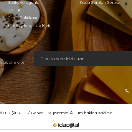
Gizlilik ve Uyarılar
Sıkça Sorulan Sorular
K.V.K.K
Çerez Politikası
ETK Bilgilendirme Metni
e abone olun.
ED ŞİRKETİ / Gönenli Peynircmm © Tüm hakları saklıdır.