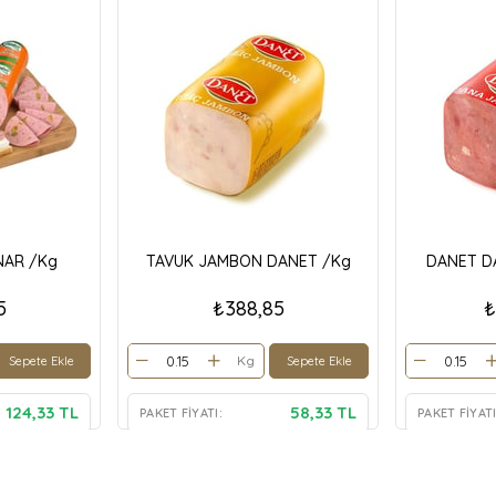
NAR /Kg
TAVUK JAMBON DANET /Kg
DANET D
5
₺388,85
₺
Kg
Sepete Ekle
Sepete Ekle
124,33 TL
58,33 TL
PAKET FIYATI:
PAKET FIYATI