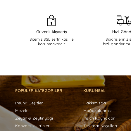
Güvenli Alışveriş
Hızlı Gönd
Sitemiz SSL sertifikası ile
Siparişleriniz 
korunmaktadır
hızlı gönderimi
POPÜLER KATEGORİLER
KURUMSAL
Peynir Çeşitleri
Hakkımızda
Mezeler
Mağazalarımız
Zeytin & Zeytinyağı
İnsan Kaynakları
Kahvaltılık Ürünler
Teslimat Koşulları