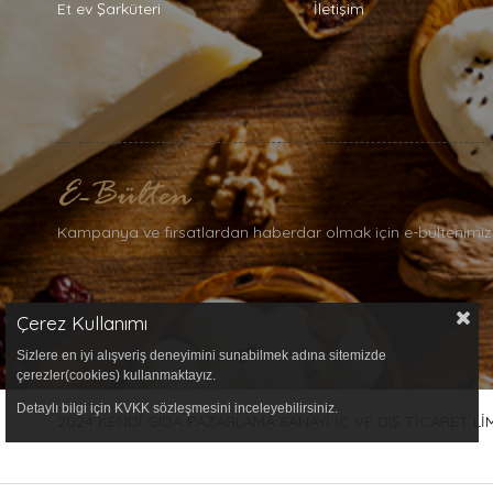
Et ev Şarküteri
İletişim
Kampanya ve fırsatlardan haberdar olmak için e-bültenimiz
Çerez Kullanımı
Sizlere en iyi alışveriş deneyimini sunabilmek adına sitemizde
çerezler(cookies) kullanmaktayız.
Detaylı bilgi için KVKK sözleşmesini inceleyebilirsiniz.
2024 KENDİ GIDA PAZARLAMA SANAYİ İÇ VE DIŞ TİCARET LİMİT