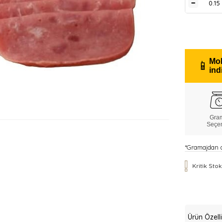
Mob
📱
ind
Gra
Seçe
*Gramajdan do
Kritik Sto
Ürün Özelli