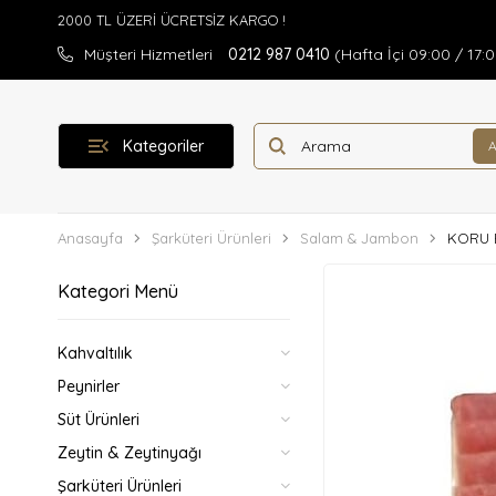
Müşteri Hizmetleri
0212 987 0410
(Hafta İçi 09:00 / 17:
Kategoriler
Anasayfa
Şarküteri Ürünleri
Salam & Jambon
KORU 
Kategori Menü
Kahvaltılık
Peynirler
Süt Ürünleri
Zeytin & Zeytinyağı
Şarküteri Ürünleri