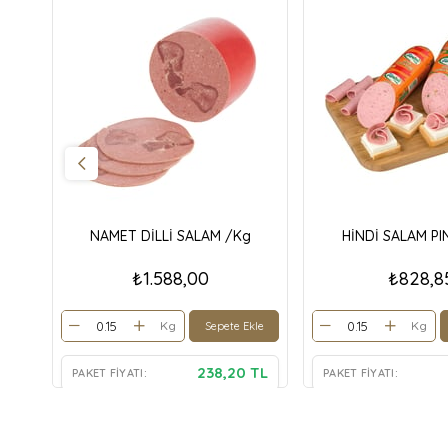
NAMET DİLLİ SALAM /Kg
HİNDİ SALAM PI
₺1.588,00
₺828,8
Kg
Kg
Sepete Ekle
238,20 TL
PAKET FIYATI:
PAKET FIYATI: