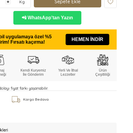
Kg
📲 WhatsApp'tan Yazın
il uygulamaya özel
%5
HEMEN İNDİR
irim!
Fırsatı kaçırma!
maj
Kendi Kuryemiz
Yerli Ve İthal
Ürün
neği
İle Gönderim
Lezzetler
Çeşitliliği
layı fiyat farkı yaşanabilir.
k
Kargo Bedava
kleri