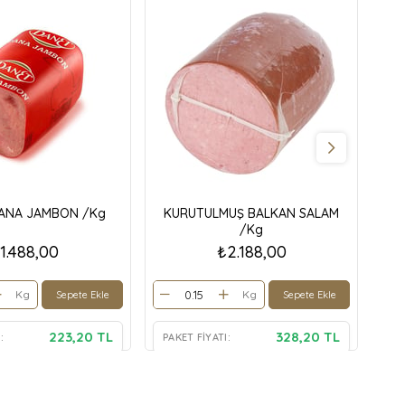
ANA JAMBON /Kg
KURUTULMUŞ BALKAN SALAM
İ
/Kg
1.488,00
₺2.188,00
Kg
Kg
Sepete Ekle
Sepete Ekle
223,20 TL
328,20 TL
:
PAKET FIYATI:
PA