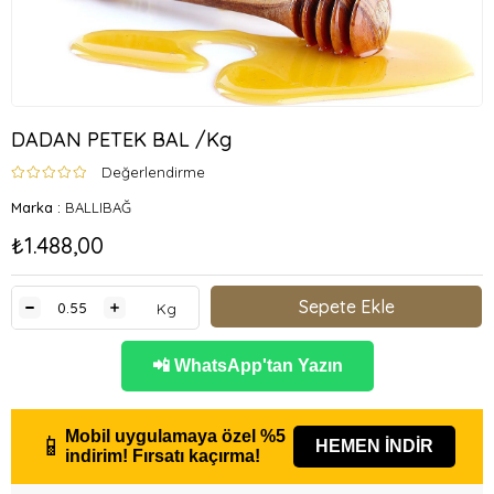
DADAN PETEK BAL /Kg
Değerlendirme
Marka
:
BALLIBAĞ
₺1.488,00
Kg
📲 WhatsApp'tan Yazın
Mobil uygulamaya özel
%5
📱
HEMEN İNDİR
indirim!
Fırsatı kaçırma!