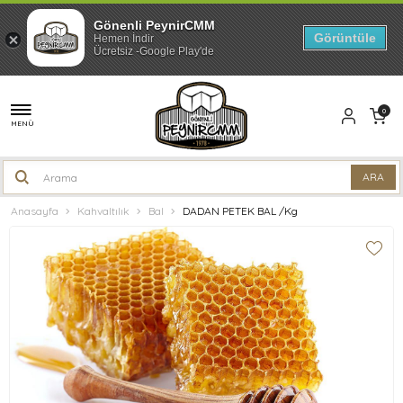
Gönenli PeynirCMM
Görüntüle
Hemen İndir
Ücretsiz -Google Play'de
0
MENÜ
Anasayfa
Kahvaltılık
Bal
DADAN PETEK BAL /Kg