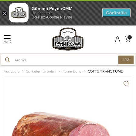
Gönenli PeynirCMM
Görüntüle
Hemen İndir
Ücretsiz -Google Play'de
0
MENÜ
Anasayfa
Şarküteri Ürünleri
Füme Dana
COTTO TRANÇ FÜME