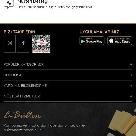
Müşteri Desteği
Her türlü sorularınız için
iletişime geçebilirsiniz
BİZİ TAKİP EDİN
UYGULAMALARIMIZ
POPÜLER KATEGORİLER
KURUMSAL
YARDIM & BİLGİLENDİRME
MÜŞTERİ HİZMETLERİ
Kampanya ve fırsatlardan haberdar olmak için e-
bültenimize abone olun.