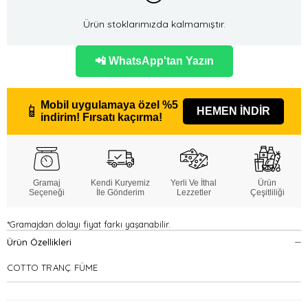
Ürün stoklarımızda kalmamıştır.
📲 WhatsApp'tan Yazın
Mobil uygulamaya özel
%5
📱
HEMEN İNDİR
indirim!
Fırsatı kaçırma!
Gramaj
Kendi Kuryemiz
Yerli Ve İthal
Ürün
Seçeneği
İle Gönderim
Lezzetler
Çeşitliliği
*Gramajdan dolayı fiyat farkı yaşanabilir.
Ürün Özellikleri
COTTO TRANÇ FÜME