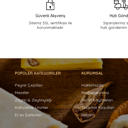
Güvenli Alışveriş
Hızlı Gönd
Sitemiz SSL sertifikası ile
Siparişleriniz 
korunmaktadır
hızlı gönderimi
POPÜLER KATEGORİLER
KURUMSAL
Peynir Çeşitleri
Hakkımızda
Mezeler
Mağazalarımız
Zeytin & Zeytinyağı
İnsan Kaynakları
Kahvaltılık Ürünler
Teslimat Koşulları
Et ev Şarküteri
İletişim