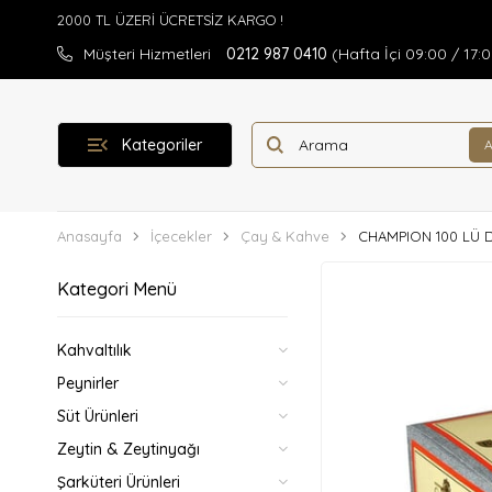
Müşteri Hizmetleri
0212 987 0410
(Hafta İçi 09:00 / 17:
Kategoriler
Anasayfa
İçecekler
Çay & Kahve
CHAMPION 100 LÜ 
Kategori Menü
Kahvaltılık
Peynirler
Süt Ürünleri
Zeytin & Zeytinyağı
Şarküteri Ürünleri