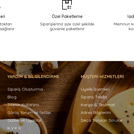
eri
Özel Paketleme
İad
stoktan
Siparişleriniz size özel şekilde
Memnun ka
 sağlanır
güvenle paketlenir
ko
YARDIM & BİLGİLENDİRME
MÜŞTERİ HİZMETLERİ
Sipariş Oluşturma
Üyelik İşlemleri
Blog
Sipariş Takibi
Sitenin Kullanımı
Kargo & Teslimat
Görüş Yorum ve İletiler
Adres Bilgilerim
Gizlilik ve Uyarılar
Sıkça Sorulan Sorular
K.V.K.K