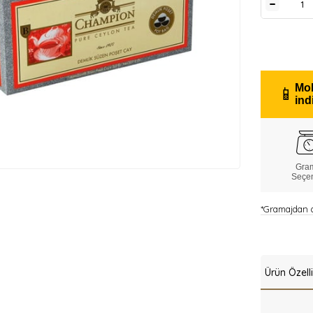
Mob
📱
ind
Gra
Seçe
*Gramajdan do
Ürün Özelli