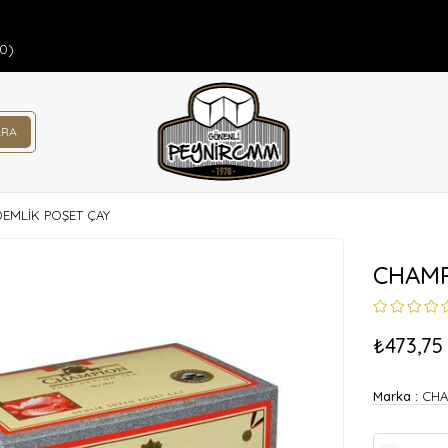
00)
DEMLİK POŞET ÇAY
CHAMP
₺473,75
Marka
:
CHA