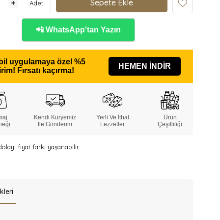
Adet
📲 WhatsApp'tan Yazın
il uygulamaya özel
%5
HEMEN İNDİR
irim!
Fırsatı kaçırma!
maj
Kendi Kuryemiz
Yerli Ve İthal
Ürün
neği
İle Gönderim
Lezzetler
Çeşitliliği
layı fiyat farkı yaşanabilir.
kleri