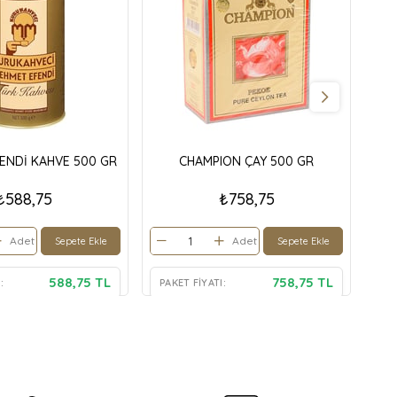
ENDİ KAHVE 500 GR
CHAMPION ÇAY 500 GR
₺588,75
₺758,75
Adet
Adet
Sepete Ekle
Sepete Ekle
588,75 TL
758,75 TL
:
PAKET FIYATI:
PA