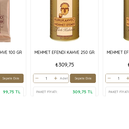
HVE 100 GR
MEHMET EFENDİ KAHVE 250 GR
MEHMET EF
₺309,75
Adet
Sepete Ekle
Sepete Ekle
99,75 TL
309,75 TL
PAKET FIYATI:
PAKET FIYATI