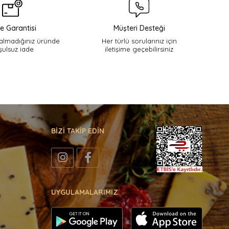
e Garantisi
Müşteri Desteği
lmadığınız üründe
Her türlü sorularınız için
şulsuz iade
iletişime geçebilirsiniz
BİZİ TAKİP EDİN
UYGULAMALARIMIZ