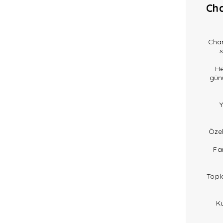
Cha
Cham
s
He
gün
Y
Özel
Fa
Topl
Ku