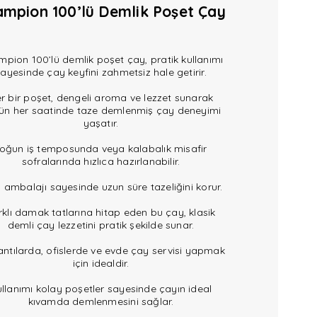
mpion 100’lü Demlik Poşet Çay
pion 100’lü demlik poşet çay, pratik kullanımı
ayesinde çay keyfini zahmetsiz hale getirir.
r bir poşet, dengeli aroma ve lezzet sunarak
ün her saatinde taze demlenmiş çay deneyimi
yaşatır.
oğun iş temposunda veya kalabalık misafir
sofralarında hızlıca hazırlanabilir.
 ambalajı sayesinde uzun süre tazeliğini korur.
rklı damak tatlarına hitap eden bu çay, klasik
demli çay lezzetini pratik şekilde sunar.
antılarda, ofislerde ve evde çay servisi yapmak
için idealdir.
llanımı kolay poşetler sayesinde çayın ideal
kıvamda demlenmesini sağlar.