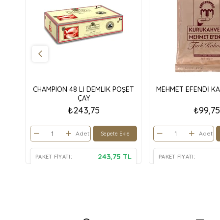
CHAMPION 48 Lİ DEMLİK POŞET
MEHMET EFENDİ KA
ÇAY
₺243,75
₺99,75
Adet
Adet
Sepete Ekle
243,75 TL
PAKET FIYATI:
PAKET FIYATI: