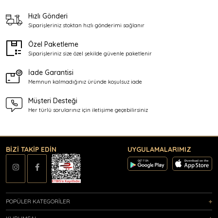
Hızlı Gönderi
Siparişleriniz stoktan
hızlı gönderimi sağlanır
Özel Paketleme
Siparişleriniz size özel şekilde
güvenle paketlenir
İade Garantisi
Memnun kalmadığınız üründe
koşulsuz iade
Müşteri Desteği
Her türlü sorularınız için
iletişime geçebilirsiniz
BİZİ TAKİP EDİN
UYGULAMALARIMIZ
POPÜLER KATEGORİLER