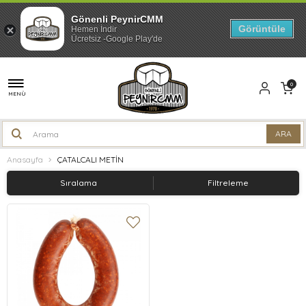
Gönenli PeynirCMM
Görüntüle
Hemen İndir
Ücretsiz -Google Play'de
0
MENÜ
Anasayfa
ÇATALCALI METİN
Sıralama
Filtreleme