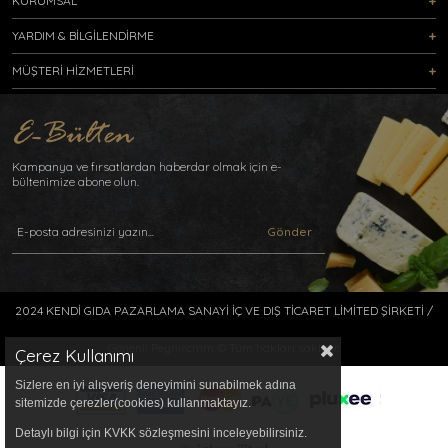
KURUMSAL
YARDIM & BİLGİLENDİRME
MÜŞTERİ HİZMETLERİ
Kampanya ve fırsatlardan haberdar olmak için e-
bültenimize abone olun.
Gönder
2024 KENDİ GIDA PAZARLAMA SANAYİ İÇ VE DIŞ TİCARET LİMİTED ŞİRKETİ /
Gönenli Peynircmm © Tüm hakları saklıdır.
Çerez Kullanımı
Sizlere en iyi alışveriş deneyimini sunabilmek adına
sitemizde çerezler(cookies) kullanmaktayız.
Detaylı bilgi için KVKK sözleşmesini inceleyebilirsiniz.