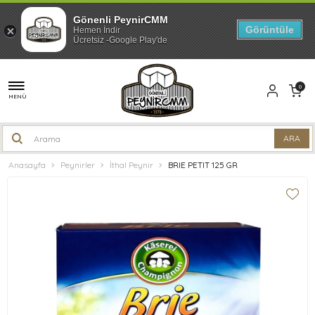
Gönenli PeynirCMM
Görüntüle
Hemen İndir
Ücretsiz -Google Play'de
0
MENÜ
Anasayfa
Peynirler
İthal Peynir
BRIE PETIT 125 GR