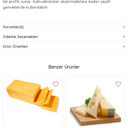
tat profili sunar. Kahvaltılardan atıştırmalıklara kadar çeşitli
yemeklerde kullanılabilir.
Ürün Özellikleri
Yorumlar
(0)
Gramaj:
125 gram
Ödeme Seçenekleri
İçerik:
Pastörize inek sütü, tuz, peynir mayası, laktik asit kültürü,
Ürün Önerileri
küf kültürü
Menşei:
Fransa
Benzer Ürünler
Ambalaj:
Cam kavanoz
Lezzet Profili:
Kremamsı, tereyağlı, hafif asidik
Kullanım Alanları:
Kahvaltılar, sandviçler, salatalar, atıştırmalıklar