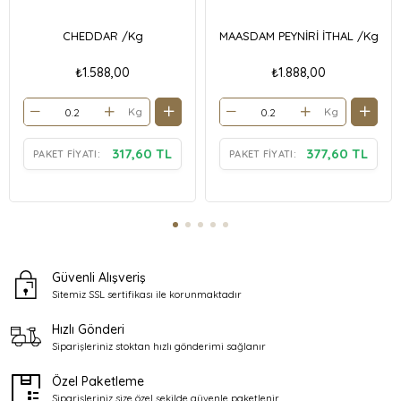
CHEDDAR /Kg
MAASDAM PEYNİRİ İTHAL /Kg
₺1.588,00
₺1.888,00
Kg
Kg
317,60 TL
377,60 TL
PAKET FIYATI:
PAKET FIYATI:
Güvenli Alışveriş
Sitemiz SSL sertifikası ile
korunmaktadır
Hızlı Gönderi
Siparişleriniz stoktan
hızlı gönderimi sağlanır
Özel Paketleme
Siparişleriniz size özel şekilde
güvenle paketlenir