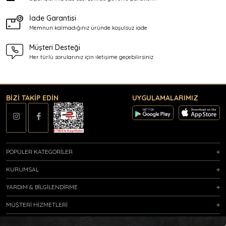
İade Garantisi
Memnun kalmadığınız üründe
koşulsuz iade
Müşteri Desteği
Her türlü sorularınız için
iletişime geçebilirsiniz
BİZİ TAKİP EDİN
UYGULAMALARIMIZ
POPÜLER KATEGORİLER
KURUMSAL
YARDIM & BİLGİLENDİRME
MÜŞTERİ HİZMETLERİ