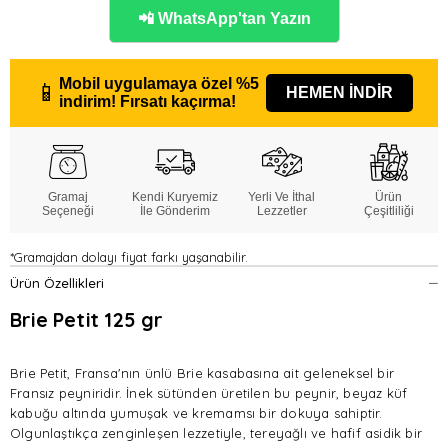
📲 WhatsApp'tan Yazın
Mobil uygulamaya özel
%5
📱
HEMEN İNDİR
indirim!
Fırsatı kaçırma!
Gramaj
Kendi Kuryemiz
Yerli Ve İthal
Ürün
Seçeneği
İle Gönderim
Lezzetler
Çeşitliliği
*Gramajdan dolayı fiyat farkı yaşanabilir.
Ürün Özellikleri
Brie Petit 125 gr
Brie Petit, Fransa'nın ünlü Brie kasabasına ait geleneksel bir
Fransız peyniridir. İnek sütünden üretilen bu peynir, beyaz küf
kabuğu altında yumuşak ve kremamsı bir dokuya sahiptir.
Olgunlaştıkça zenginleşen lezzetiyle, tereyağlı ve hafif asidik bir