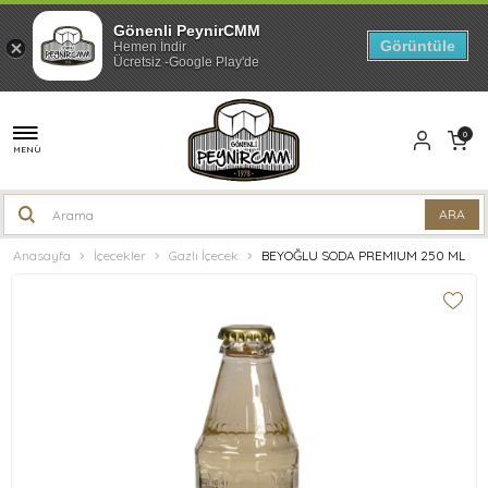
Gönenli PeynirCMM
Görüntüle
Hemen İndir
Ücretsiz -Google Play'de
0
MENÜ
Anasayfa
İçecekler
Gazlı İçecek
BEYOĞLU SODA PREMIUM 250 ML