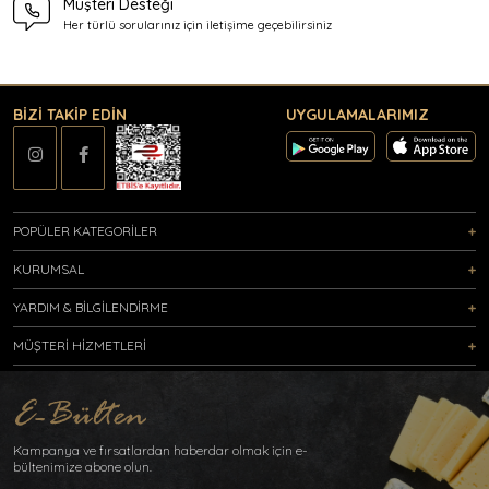
Müşteri Desteği
Her türlü sorularınız için
iletişime geçebilirsiniz
BİZİ TAKİP EDİN
UYGULAMALARIMIZ
POPÜLER KATEGORİLER
KURUMSAL
YARDIM & BİLGİLENDİRME
MÜŞTERİ HİZMETLERİ
Kampanya ve fırsatlardan haberdar olmak için e-
bültenimize abone olun.