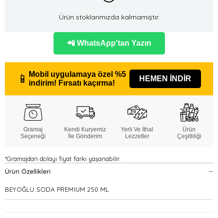
Ürün stoklarımızda kalmamıştır.
📲 WhatsApp'tan Yazın
Mobil uygulamaya özel
%5
📱
HEMEN İNDİR
indirim!
Fırsatı kaçırma!
Gramaj
Kendi Kuryemiz
Yerli Ve İthal
Ürün
Seçeneği
İle Gönderim
Lezzetler
Çeşitliliği
*Gramajdan dolayı fiyat farkı yaşanabilir.
Ürün Özellikleri
BEYOĞLU SODA PREMIUM 250 ML