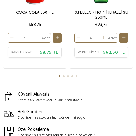
COCA-COLA 330 ML
S.PELLEGRİNO MİNERALLİ SU
250ML
₺58,75
₺93,75
Adet
Adet
58,75 TL
562,50 TL
PAKET FIYATI:
PAKET FIYATI:
Güvenli Alışveriş
Sitemiz SSL sertifikası ile
korunmaktadır
Hızlı Gönderi
Siparişleriniz stoktan
hızlı gönderimi sağlanır
Özel Paketleme
Siparişleriniz size özel şekilde
güvenle paketlenir