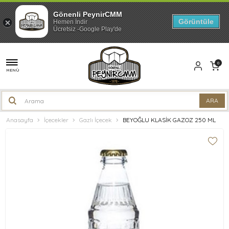
Gönenli PeynirCMM
Görüntüle
Hemen İndir
Ücretsiz -Google Play'de
0
MENÜ
Anasayfa
İçecekler
Gazlı İçecek
BEYOĞLU KLASİK GAZOZ 250 ML