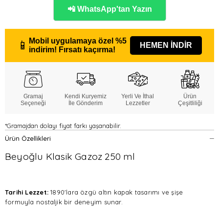
📲 WhatsApp'tan Yazın
Mobil uygulamaya özel
%5
📱
HEMEN İNDİR
indirim!
Fırsatı kaçırma!
Gramaj
Kendi Kuryemiz
Yerli Ve İthal
Ürün
Seçeneği
İle Gönderim
Lezzetler
Çeşitliliği
*Gramajdan dolayı fiyat farkı yaşanabilir.
Ürün Özellikleri
Beyoğlu Klasik Gazoz 250 ml
Tarihi Lezzet:
1890'lara özgü altın kapak tasarımı ve şişe
formuyla nostaljik bir deneyim sunar.