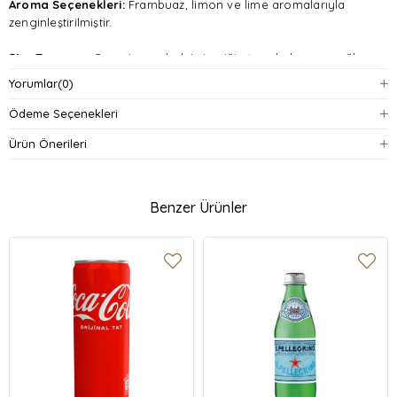
Aroma Seçenekleri:
Frambuaz, limon ve lime aromalarıyla
zenginleştirilmiştir.
Şişe Tasarımı:
Cam şişe ambalajı, içeriğin taze kalmasını sağlar.
Yorumlar
(0)
Paket Seçenekleri:
6'lı ve 12'li paket seçenekleriyle farklı
ihtiyaçlara hitap eder.
Ödeme Seçenekleri
Ürün Önerileri
Üretim Yeri:
Türkiye menşeli olup, yerel üretimin bir örneğidir.
Benzer Ürünler