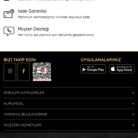
İade Garantisi
Memnun kalmadığınız üründe
koşulsuz iade
Müşteri Desteği
Her türlü sorularınız için
iletişime geçebilirsiniz
BİZİ TAKİP EDİN
UYGULAMALARIMIZ
POPÜLER KATEGORİLER
KURUMSAL
YARDIM & BİLGİLENDİRME
MÜŞTERİ HİZMETLERİ