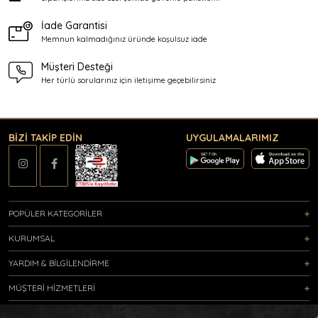
İade Garantisi
Memnun kalmadığınız üründe
koşulsuz iade
Müşteri Desteği
Her türlü sorularınız için
iletişime geçebilirsiniz
BİZİ TAKİP EDİN
UYGULAMALARIMIZ
POPÜLER KATEGORİLER
KURUMSAL
YARDIM & BİLGİLENDİRME
MÜŞTERİ HİZMETLERİ