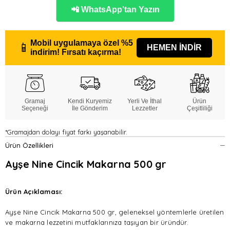
📲 WhatsApp'tan Yazın
Mobil uygulamaya özel
%5
📱
HEMEN İNDİR
indirim!
Fırsatı kaçırma!
Gramaj
Kendi Kuryemiz
Yerli Ve İthal
Ürün
Seçeneği
İle Gönderim
Lezzetler
Çeşitliliği
*Gramajdan dolayı fiyat farkı yaşanabilir.
Ürün Özellikleri
Ayşe Nine Cincik Makarna 500 gr
Ürün Açıklaması:
Ayşe Nine Cincik Makarna 500 gr, geleneksel yöntemlerle üretilen
ve makarna lezzetini mutfaklarınıza taşıyan bir üründür.