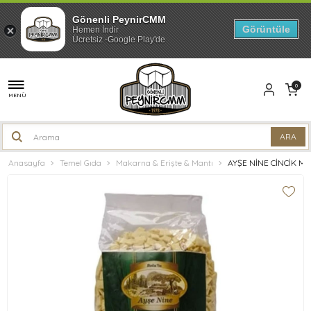
Gönenli PeynirCMM
Görüntüle
Hemen İndir
Ücretsiz -Google Play'de
0
MENÜ
Anasayfa
Temel Gıda
Makarna & Erişte & Mantı
AYŞE NİNE CİNCİK M