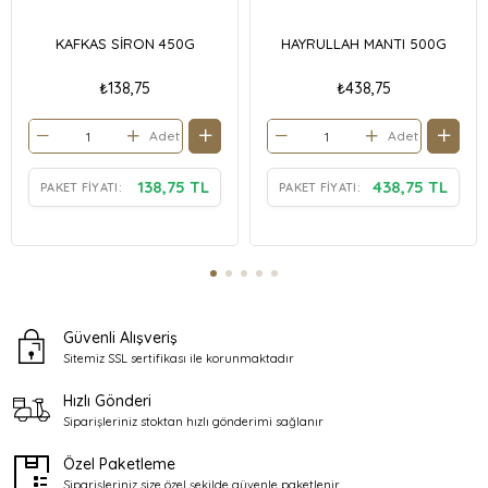
KAFKAS SİRON 450G
HAYRULLAH MANTI 500G
₺138,75
₺438,75
Adet
Adet
138,75 TL
438,75 TL
PAKET FIYATI:
PAKET FIYATI:
Güvenli Alışveriş
Sitemiz SSL sertifikası ile
korunmaktadır
Hızlı Gönderi
Siparişleriniz stoktan
hızlı gönderimi sağlanır
Özel Paketleme
Siparişleriniz size özel şekilde
güvenle paketlenir