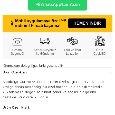
📲 WhatsApp'tan Yazın
Mobil uygulamaya özel
%5
📱
HEMEN İNDİR
indirim!
Fırsatı kaçırma!
Gramaj
Kendi Kuryemiz
Yerli Ve İthal
Ürün
Seçeneği
İle Gönderim
Lezzetler
Çeşitliliği
*Gramajdan dolayı fiyat farkı yaşanabilir.
Ürün Özellikleri
Anadolya Gurme Arı Sütü, arıların özel salgısı olan ve sadece
kraliçe arının beslendiği bu özel madde ile elde edilmektedir.
Yüksek besin değeri ile dikkat çeker ve sağlıklı bir yaşam
destekleyici olarak kullanılır.
Ürün Özellikleri: