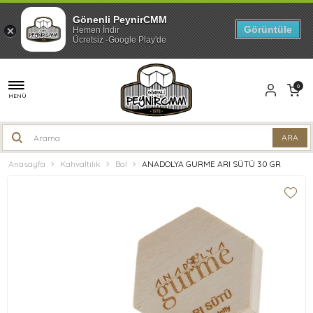
Gönenli PeynirCMM
Görüntüle
Hemen İndir
Ücretsiz -Google Play'de
0
MENÜ
Anasayfa
Kahvaltılık
Bal
ANADOLYA GURME ARI SÜTÜ 30 GR