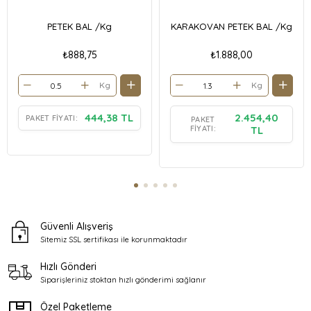
Royalaktin:
Arı sütünde bulunan ve arıların uzun yaşamlarını
sağlayan bir bileşendir.
PETEK BAL /Kg
KARAKOVAN PETEK BAL /Kg
10-HDA:
Bu özel bileşik, arı sütündeki besleyici özellikleri artırır.
₺888,75
₺1.888,00
Faydaları:
Kg
Kg
Bağışıklık Sistemi Desteği:
Arı sütünün içeriğindeki besin öğeleri,
bağışıklık sistemini destekler ve vücudun savunma
444,38 TL
2.454,40
PAKET FIYATI:
PAKET
mekanizmalarını güçlendirir.
FIYATI:
TL
Enerji Artışı:
Arı sütü, doğal enerji kaynağı olarak vücuda zindelik
kazandırır ve yorgunluğu giderir.
Metabolizma Desteği:
İçeriğindeki vitaminler ve mineraller,
metabolizmanın düzgün çalışmasına yardımcı olur.
Güvenli Alışveriş
Cilt Sağlığı:
Arı sütü, cilt sağlığına katkıda bulunur ve yaşlanma
Sitemiz SSL sertifikası ile
korunmaktadır
karşıtı özellikleri ile bilinir.
Hızlı Gönderi
Gelişmiş Zihinsel Performans:
B grubu vitaminleri ve diğer besin
Siparişleriniz stoktan
hızlı gönderimi sağlanır
öğeleri, zihinsel performansı artırmaya yardımcı olabilir.
Özel Paketleme