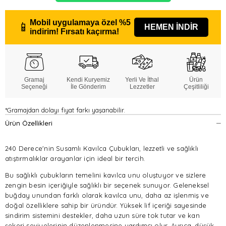
Mobil uygulamaya özel
%5
📱
HEMEN İNDİR
indirim!
Fırsatı kaçırma!
Gramaj
Kendi Kuryemiz
Yerli Ve İthal
Ürün
Seçeneği
İle Gönderim
Lezzetler
Çeşitliliği
*Gramajdan dolayı fiyat farkı yaşanabilir.
Ürün Özellikleri
240 Derece'nin Susamlı Kavılca Çubukları, lezzetli ve sağlıklı
atıştırmalıklar arayanlar için ideal bir tercih.
Bu sağlıklı çubukların temelini kavılca unu oluştuyor ve sizlere
zengin besin içeriğiyle sağlıklı bir seçenek sunuyor. Geleneksel
buğday unundan farklı olarak kavılca unu, daha az işlenmiş ve
doğal özelliklere sahip bir üründür. Yüksek lif içeriği sayesinde
sindirim sistemini destekler, daha uzun süre tok tutar ve kan
şekeri seviyelerinin düzenlenmesine yardımcı olur. Ayrıca, düşük