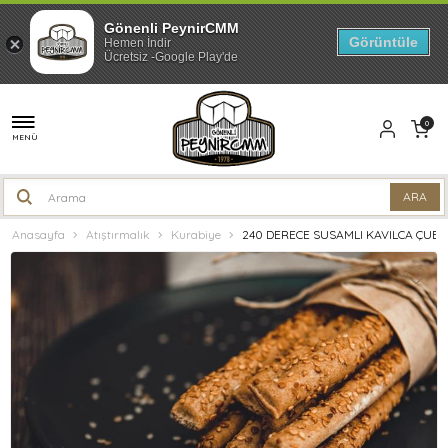
Gönenli PeynirCMM
Görüntüle
Hemen İndir
Ücretsiz -Google Play'de
0
MENÜ
Anasayfa
Atıştırmalık
Kurabiye
240 DERECE SUSAMLI KAVILCA ÇUBU