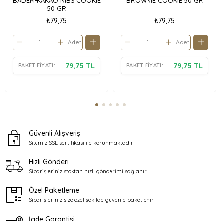
BADEM-KAKAO NIBS COOKIE
BROWNIE COOKIE 50 GR
50 GR
₺79,75
₺79,75
Adet
Adet
79,75 TL
79,75 TL
PAKET FIYATI:
PAKET FIYATI:
Güvenli Alışveriş
Sitemiz SSL sertifikası ile
korunmaktadır
Hızlı Gönderi
Siparişleriniz stoktan
hızlı gönderimi sağlanır
Özel Paketleme
Siparişleriniz size özel şekilde
güvenle paketlenir
İade Garantisi