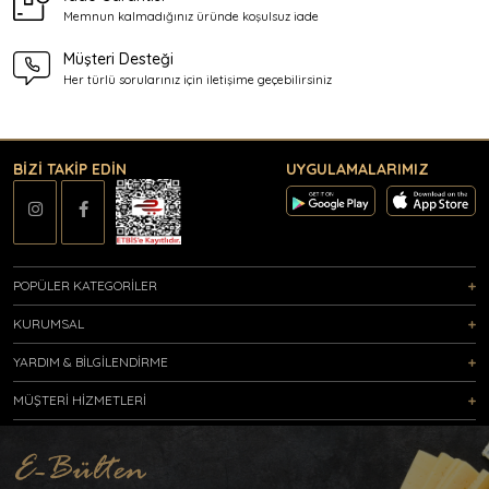
Memnun kalmadığınız üründe
koşulsuz iade
Müşteri Desteği
Her türlü sorularınız için
iletişime geçebilirsiniz
BİZİ TAKİP EDİN
UYGULAMALARIMIZ
POPÜLER KATEGORİLER
KURUMSAL
YARDIM & BİLGİLENDİRME
MÜŞTERİ HİZMETLERİ