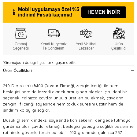
Mobil uygulamaya özel
%5
📱
HEMEN İNDİR
indirim!
Fırsatı kaçırma!
Gramaj
Kendi Kuryemiz
Yerli Ve İthal
Ürün
Seçeneği
İle Gönderim
Lezzetler
Çeşitliliği
*Gramajdan dolayı fiyat farkı yaşanabilir.
Ürün Özellikleri
240 Derece’nin %100 Çavdar Ekmeği, zengin içeriği ile hem
besleyici hem de lezzetli ekmek arayışında olanlar için ideal bir
seçenek. Yalnızca çavdar unuyla üretilen bu ekmek, çavdarın
zengin lif içeriği sayesinde hem tokluk süresini uzatır hem de
sindirim kolaylığı sağlar.
Düşük glisemik indeksi sayesinde kan şekerini dengede tutmaya
yardımcı olan çavdar ekmeği, besleyici yapısıyla sağlıklı beslenme
rutininde güvenle tercih edilebilir. 100 gramında yalnızca 237