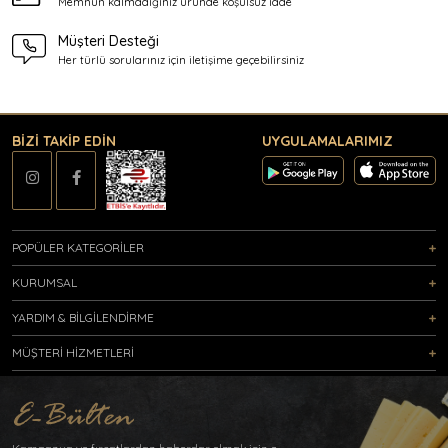
Memnun kalmadığınız üründe
koşulsuz iade
Müşteri Desteği
Her türlü sorularınız için
iletişime geçebilirsiniz
BİZİ TAKİP EDİN
UYGULAMALARIMIZ
POPÜLER KATEGORİLER
KURUMSAL
YARDIM & BİLGİLENDİRME
MÜŞTERİ HİZMETLERİ