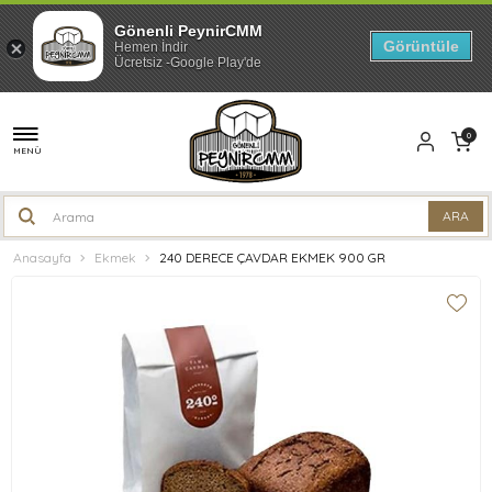
Gönenli PeynirCMM
Görüntüle
Hemen İndir
Ücretsiz -Google Play'de
0
MENÜ
Anasayfa
Ekmek
240 DERECE ÇAVDAR EKMEK 900 GR