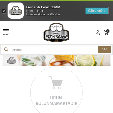
Gönenli PeynirCMM
Görüntüle
Hemen İndir
Ücretsiz -Google Play'de
0
MENÜ