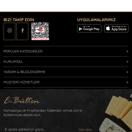
BİZİ TAKİP EDİN
UYGULAMALARIMIZ
POPÜLER KATEGORİLER
KURUMSAL
YARDIM & BİLGİLENDİRME
MÜŞTERİ HİZMETLERİ
Kampanya ve fırsatlardan haberdar olmak için e-
bültenimize abone olun.
Gönder